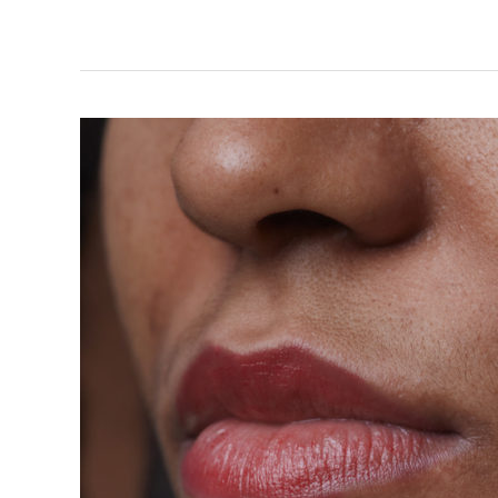
LA
CANDIDOSE
ET
TA
BEAUTÉ