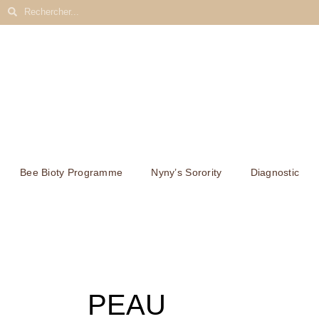
Aller
Rechercher
Rechercher
au
contenu
Bee Bioty Programme
Nyny’s Sorority
Diagnostic
PEAU