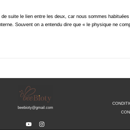
uite le lien entre les deux, car nous sommes habituées à l
nterne. Souvent on a entendu dire que « le physique ne compt
CONDITI
beebioty@gmail.com
CON
Y
I
o
n