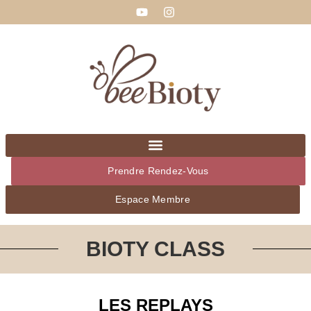
Y
I
Aller
o
n
au
u
s
t
t
contenu
u
a
b
g
e
r
a
m
Prendre Rendez-Vous
Espace Membre
BIOTY CLASS
LES REPLAYS