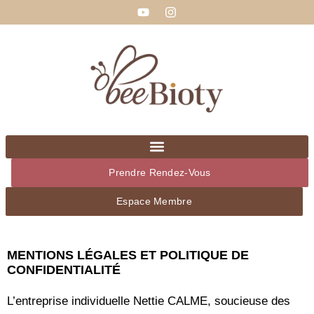
Y
I
Aller
o
n
au
u
s
t
t
contenu
u
a
b
g
e
r
a
m
Prendre Rendez-Vous
Espace Membre
MENTIONS LÉGALES ET POLITIQUE DE
CONFIDENTIALITÉ
L’entreprise individuelle Nettie CALME, soucieuse des