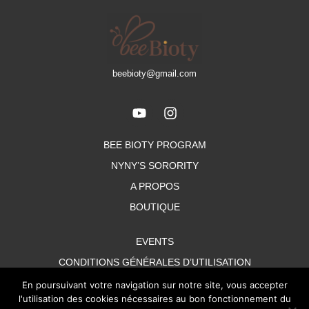
beebioty@gmail.com
Y
I
o
n
u
s
BEE BIOTY PROGRAM
t
t
u
a
NYNY’S SORORITY
b
g
A PROPOS
e
r
a
BOUTIQUE
m
EVENTS
CONDITIONS GÉNÉRALES D’UTILISATION
CONDITIONS GÉNÉRALES DE VENTE
En poursuivant votre navigation sur notre site, vous accepter
l'utilisation des cookies nécessaires au bon fonctionnement du
MENTIONS LÉGALES